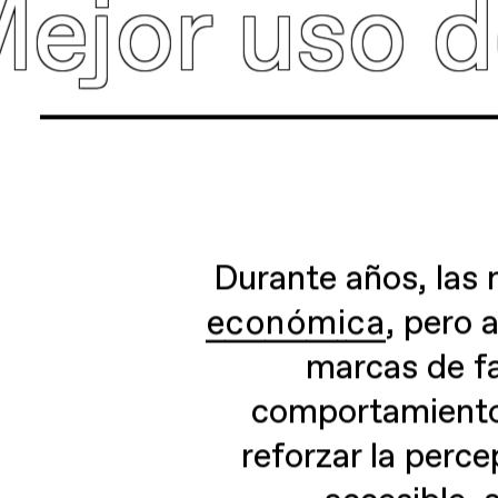
uso del me
Durante años, las
económica
, pero
marcas de fa
comportamiento 
reforzar la perc