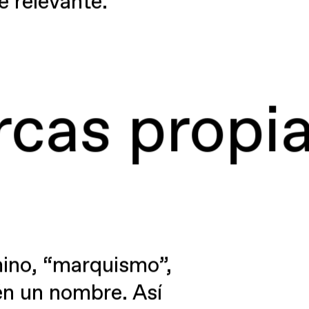
 relevante.
 propias.
R
mino, “marquismo”,
én un nombre. Así