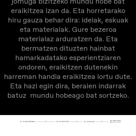
jomuga bizitzeko mundu hobe bat
eraikitzea izan da. Eta horretarako
hiru gauza behar dira: ideiak, eskuak
eta materialak. Gure bezeroa
materialaz arduratzen da. Eta
bermatzen dituzten hainbat
hamarkadatako esperientziaren
ondoren, eraikitzen dutenekin
harreman handia eraikitzea lortu dute.
Eta hazi egin dira, beraien indarrak
batuz
mundu hobeago bat sortzeko.