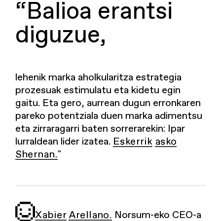
“Balioa erantsi
diguzue,
lehenik marka aholkularitza estrategia
prozesuak estimulatu eta kidetu egin
gaitu. Eta gero, aurrean dugun erronkaren
pareko potentziala duen marka adimentsu
eta zirraragarri baten sorrerarekin: Ipar
lurraldean lider izatea.
Eskerrik asko
Shernan.
"
Xabier Arellano.
Norsum-eko CEO-a