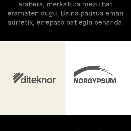
arabera, merkatura mezu bat
eramaten dugu. Baina pausua eman
aurretik, errepaso bat egin behar da.