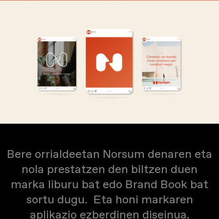
Bere orrialdeetan Norsum denaren eta
nola prestatzen den biltzen duen
marka liburu bat edo Brand Book bat
sortu dugu.
Eta honi markaren
aplikazio ezberdinen diseinua,