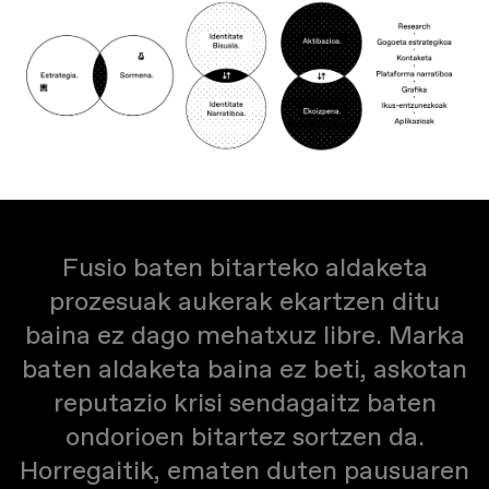
Fusio baten bitarteko aldaketa
prozesuak aukerak ekartzen ditu
baina ez dago mehatxuz libre. Marka
baten aldaketa baina ez beti, askotan
reputazio krisi sendagaitz baten
ondorioen bitartez sortzen da.
Horregaitik, ematen duten pausuaren