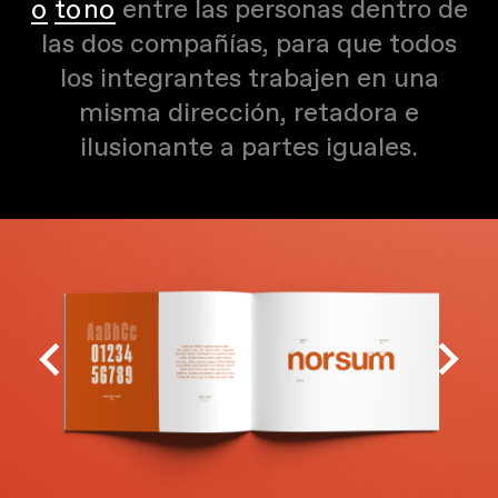
o tono
entre las personas dentro de
las dos compañías, para que todos
los integrantes trabajen en una
misma dirección, retadora e
ilusionante a partes iguales.