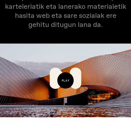
karteleriatik eta lanerako materialetik
hasita web eta sare sozialak ere
gehitu ditugun lana da.
PLAY
01:54