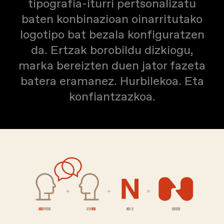
tipografia-iturri pertsonalizatu
baten konbinazioan oinarritutako
logotipo bat bezala konfiguratzen
da. Ertzak borobildu dizkiogu,
marka bereizten duen jator fazeta
batera eramanez. Hurbilekoa. Eta
konfiantzazkoa.