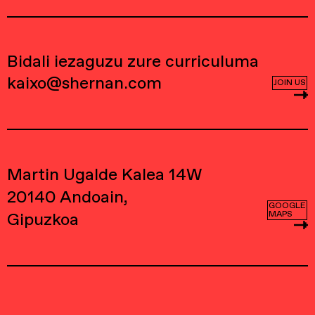
Bidali iezaguzu zure curriculuma
kaixo@shernan.com
JOIN US
Martin Ugalde Kalea 14W
20140 Andoain,
GOOGLE
Gipuzkoa
MAPS