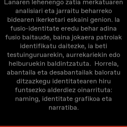
Lanaren lehenengo zatia merkatuaren
analisiari eta jarraitu beharreko
bidearen ikerketari eskaini genion. Ia
fusio-identitate eredu behar adina
fusio baitaude, baina jokaera patroiak
identifikatu daitezke, ia beti
testuinguruarekin, aurrekariekin edo
helburuekin baldintzatuta.
Horrela,
abantaila eta desabantailak baloratu
ditzazkegu identitatearen hiru
funtsezko alderdiez oinarrituta:
naming, identitate grafikoa eta
narratiba.